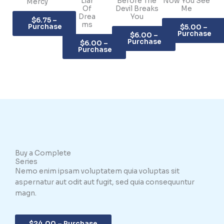
Liar
Before The
Now You See
Mercy
Of
Devil Breaks
Me
Drea
You
$6.75 –
ms
Purchase
$5.00 –
Purchase
$6.00 –
Purchase
$6.00 –
Purchase
Buy a Complete
Series
Nemo enim ipsam voluptatem quia voluptas sit
aspernatur aut odit aut fugit, sed quia consequuntur
magn.
$24.00 – Purchase